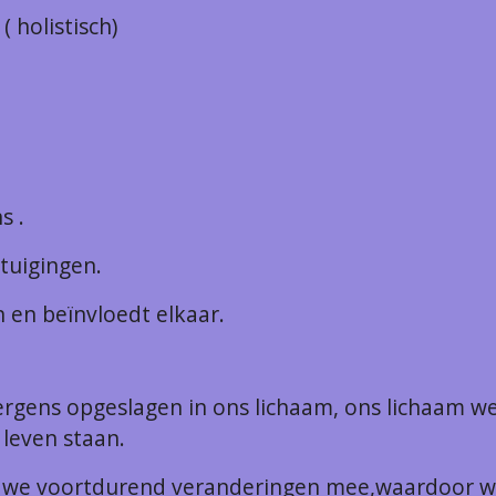
( holistisch)
.
tale = je ged
s .
ele = je levensover
 en beïnvloedt elkaar.
ergens opgeslagen in ons lichaam, ons lichaam w
 leven staan.
n we voortdurend veranderingen mee,waardoor w