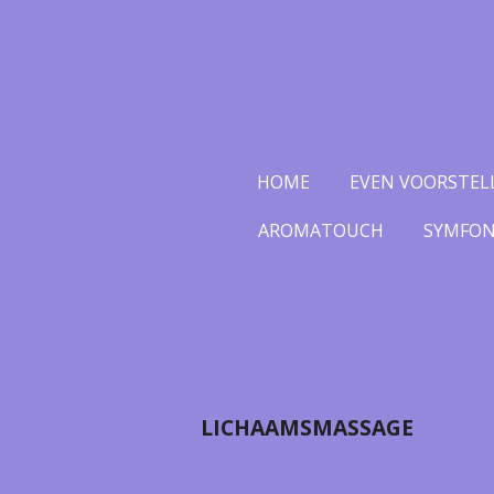
Ga
direct
naar
de
hoofdinhoud
HOME
EVEN VOORSTEL
AROMATOUCH
SYMFONI
LICHAAMSMASSAGE