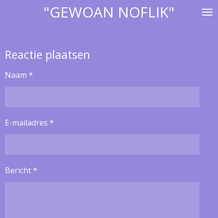
"GEWOAN NOFLIK"
Ga
direct
naar
de
Reactie plaatsen
hoofdinhoud
Naam *
E-mailadres *
Bericht *